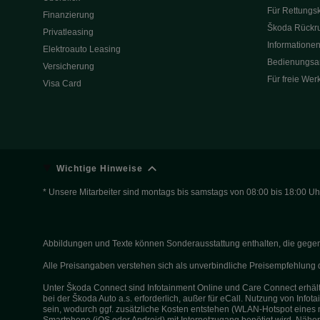
Für Rettungsk
Finanzierung
Škoda Rückru
Privatleasing
Informationen
Elektroauto Leasing
Bedienungsa
Versicherung
Für freie Wer
Visa Card
Wichtige Hinweise
* Unsere Mitarbeiter sind montags bis samstags von 08:00 bis 18:00 Uhr
Abbildungen und Texte können Sonderausstattung enthalten, die gegen Au
Alle Preisangaben verstehen sich als unverbindliche Preisempfehlun
Unter Škoda Connect sind Infotainment Online und Care Connect erhältl
bei der Škoda Auto a.s. erforderlich, außer für eCall. Nutzung von Inf
sein, wodurch ggf. zusätzliche Kosten entstehen (WLAN-Hotspot eines 