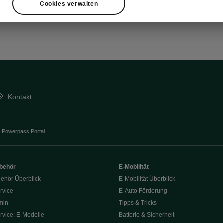
Cookies verwalten
Kontakt
Powerpass Portal
ubehör
E-Mobilität
behör Überblick
E-Mobilität Überblick
rvice
E‑Auto Förderung
min
Tipps & Tricks
rvice: E-Modelle
Batterie & Sicherheit