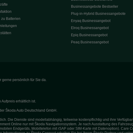
räfte
Businessangebote Bestseller
faktion
Plug-in-Hybrid Businessangebote
 zu Batterien
Enyaq Businessangebot
nleitungen
Elroq Businessangebot
kstätten
Epiq Businessangebot
Peaq Businessangebot
 gerne persönlich für Sie da.
fpreis erhältlich ist.
g der Škoda Auto Deutschland GmbH.
ich. Die Dienste sind modellabhängig, teilweise kostenpflichtig und ihre Verfügb
otainment Online nur mit Škoda Navigationssystem. Je nach Ausstattung des Fahrzeug
mobilen Endgeräts, Mobiltelefon mit rSAP oder SIM-Karte mit Datenoption). Care C