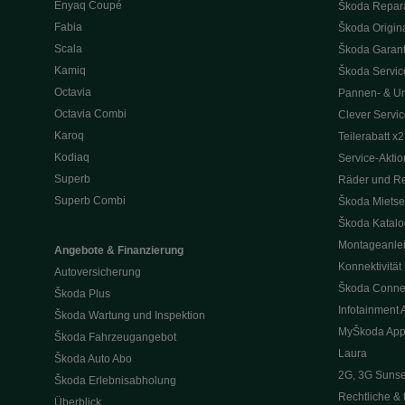
Enyaq Coupé
Škoda Repara
Fabia
Škoda Origina
Scala
Škoda Garant
Kamiq
Škoda Service
Octavia
Pannen- & Unf
Octavia Combi
Clever Servic
Karoq
Teilerabatt x2
Kodiaq
Service-Akti
Superb
Räder und Re
Superb Combi
Škoda Mietse
Škoda Katal
Montageanle
Angebote & Finanzierung
Konnektivität
Autoversicherung
Škoda Conne
Škoda Plus
Infotainment 
Škoda Wartung und Inspektion
MyŠkoda Ap
Škoda Fahrzeugangebot
Laura
Škoda Auto Abo
2G, 3G Sunse
Škoda Erlebnisabholung
Rechtliche & 
Überblick