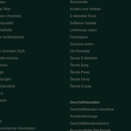
tur
Reichweite
l Teile
Kosten und Vorteile
ien Überblick
E-Mobilität Tools
qualität
Software Update
allhilfe
Unterwegs laden
e Vorteilspreise
Powerpass
Zuhause laden
on Sommer 2026
Elli Produkte
ifenservice
Škoda E-Modelle
rvice
Škoda Epiq
oge
Škoda Peaq
itungen
Škoda Elroq
 Überblick
Škoda Enyaq
ct
Apps
Geschäftskunden
p
Geschäftskunden Überblick
Sonderfahrzeuge
t
Geschäftskundenservice
technische Information
Businessflotte Steckbriefe