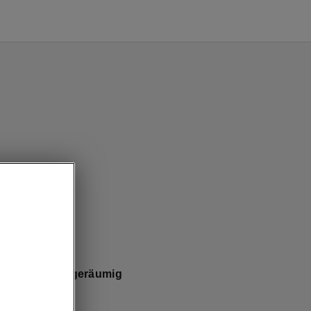
– Smart und geräumig
 schön
m