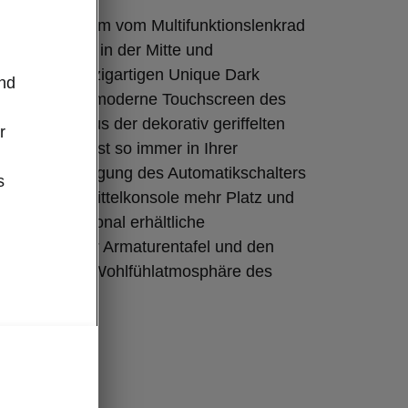
d der Innenraum vom Multifunktionslenkrad
 Škoda Logo in der Mitte und
 in einem einzigartigen Unique Dark
und
reistehende, moderne Touchscreen des
stems ragt aus der dekorativ geriffelten
r
 heraus und ist so immer in Ihrer
urch die Verlegung des Automatikschalters
s
 bietet die Mittelkonsole mehr Platz und
mter. Die optional erhältliche
chtung in der Armaturentafel und den
gen trägt zur Wohlfühlatmosphäre des