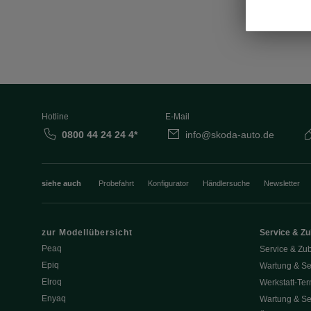
Hotline
E-Mail
0800 44 24 24 4*
info@skoda-auto.de
siehe auch
Probefahrt
Konfigurator
Händlersuche
Newsletter
zur Modellübersicht
Service & Z
Peaq
Service & Zu
Epiq
Wartung & Se
Elroq
Werkstatt-Ter
Enyaq
Wartung & Se