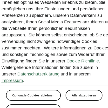
Ihnen ein optimales Webseiten-Erlebnis zu bieten. Sie
Dominiert wir
ermöglichen uns, Ihre Einstellungen und persönlichen
mit dem neuen
Präferenzen zu speichern, unseren Datenverkehr zu
Zierelementen
analysieren, Ihnen Social Media Features anzubieten 
Chrome. Der f
die Webseite Ihren persönlichen Bedürfnissen
Infotainmentsy
anzupassen. Sie können selbst entscheiden, ob Sie de
Armaturentafel
Verwendung nicht zwingend notwendiger Cookies
Reichweite. D
zustimmen möchten. Weitere Informationen zu Cookie
an das Lenkrad
und sonstigen Technologien sowie zum Widerruf Ihrer
wirkt aufgeräu
Einwilligung finden Sie in unserer
Cookie Richtlinie
.
Ambientebeleu
Weitergehende Informationen finden Sie zudem in
Türverkleidun
unserer
Datenschutzerklärung
und in unserem
Interieurs bei.
Impressum
.
Optionale Cookies ablehnen
Alle akzeptieren