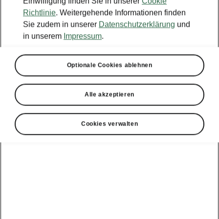
Einwilligung finden Sie in unserer
Cookie
Richtlinie
. Weitergehende Informationen finden
Sie zudem in unserer
Datenschutzerklärung
und
in unserem
Impressum
.
Optionale Cookies ablehnen
Alle akzeptieren
Cookies verwalten
Václav Klement
Václav Klement stammte aus bescheidenen
Verhältnissen. Doch anstatt Dorfschmied zu
werden, bot sich ihm eine Chance: Er
absolvierte eine Lehre als Buchhändler. Als
junger Mann übernahm er eine Buchhandlung
in Mladá Boleslav, die er in einen